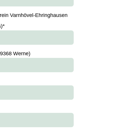
erein Varnhövel-Ehringhausen
s)
*
59368 Werne)