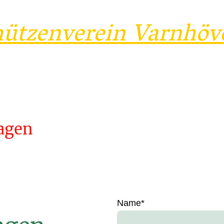
hützenverein Varnhöv
Hauptseite
Vereinsleben
agen
Name
*